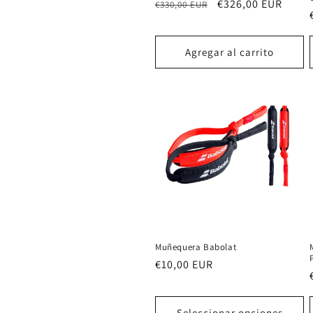
Precio
Precio
€326,00 EUR
€330,00 EUR
habitual
de
oferta
Agregar al carrito
Muñequera Babolat
Precio
€10,00 EUR
habitual
Seleccionar opciones