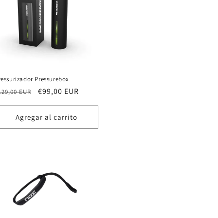
ressurizador Pressurebox
recio
Precio
€99,00 EUR
129,00 EUR
abitual
de
oferta
Agregar al carrito