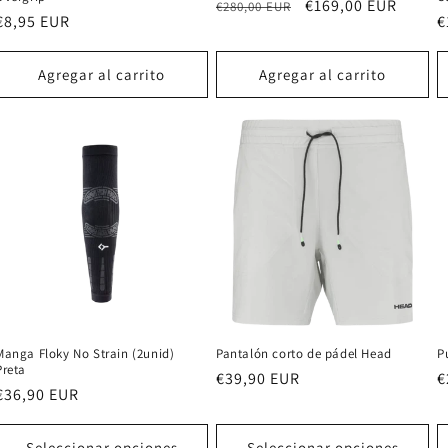
Precio
Precio
€169,00 EUR
€280,00 EUR
Precio
€8,95 EUR
P
€
habitual
de
habitual
h
oferta
Agregar al carrito
Agregar al carrito
Manga Floky No Strain (2unid)
Pantalón corto de pádel Head
P
Preta
Precio
€39,90 EUR
P
€
Precio
€36,90 EUR
habitual
h
habitual
Seleccionar opciones
Seleccionar opciones