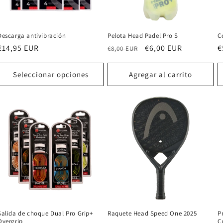
Descarga antivibración
Pelota Head Padel Pro S
C
Precio
€14,95 EUR
Precio
Precio
€6,00 EUR
P
€
€8,00 EUR
habitual
habitual
de
h
oferta
Seleccionar opciones
Agregar al carrito
Salida de choque Dual Pro Grip+
Raquete Head Speed One 2025
P
Overgrip
C