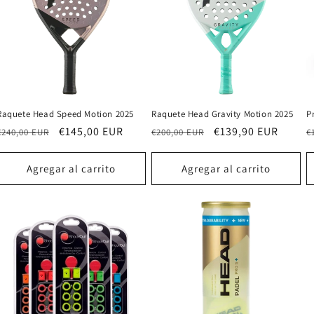
Raquete Head Speed Motion 2025
Raquete Head Gravity Motion 2025
P
Precio
Precio
€145,00 EUR
Precio
Precio
€139,90 EUR
P
€240,00 EUR
€200,00 EUR
€
habitual
de
habitual
de
h
oferta
oferta
Agregar al carrito
Agregar al carrito