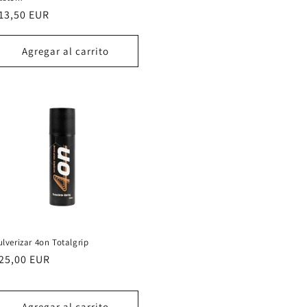
recio
13,50 EUR
abitual
Agregar al carrito
ulverizar 4on Totalgrip
recio
25,00 EUR
abitual
Agregar al carrito