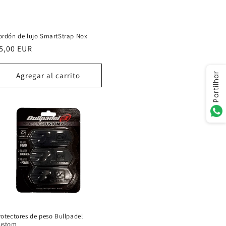
ordón de lujo SmartStrap Nox
recio
5,00 EUR
abitual
Agregar al carrito
Partilhar
rotectores de peso Bullpadel
ustom