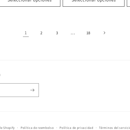
1
…
2
3
18
n
de Shopify
Política de reembolso
Política de privacidad
Términos del servici