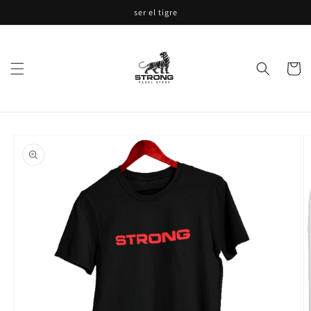
Ir
ser el tigre
directamente
al contenido
Carrito
Ir
directamente
a la
información
del producto