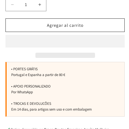
Reducir
Aumentar
cantidad
cantidad
para
para
Camiseta
Camiseta
Agregar al carrito
de
de
hombre
hombre
fuerte
fuerte