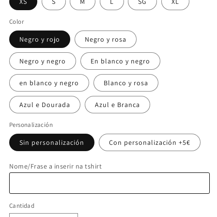
XS
S
M
L
SG
XL
Color
Negro y rojo
Negro y rosa
Negro y negro
En blanco y negro
en blanco y negro
Blanco y rosa
Azul e Dourada
Azul e Branca
Personalización
Sin personalización
Con personalización +5€
Nome/Frase a inserir na tshirt
Cantidad