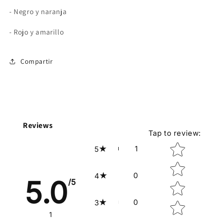
- Negro y naranja
- Rojo y amarillo
Compartir
Reviews
Tap to review
:
Star rating
1
5
0
4
5.0
/5
0
3
1