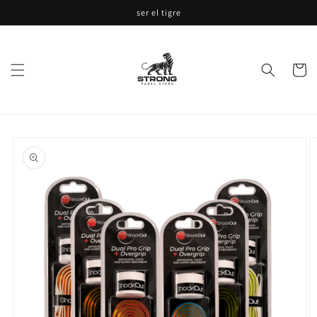
Ir
ser el tigre
directamente
al contenido
Carrito
Ir
directamente
a la
información
del producto