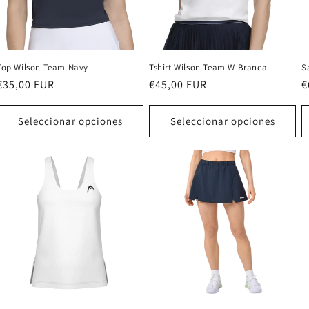
Top Wilson Team Navy
Tshirt Wilson Team W Branca
S
Precio
€35,00 EUR
Precio
€45,00 EUR
P
€
habitual
habitual
h
Seleccionar opciones
Seleccionar opciones