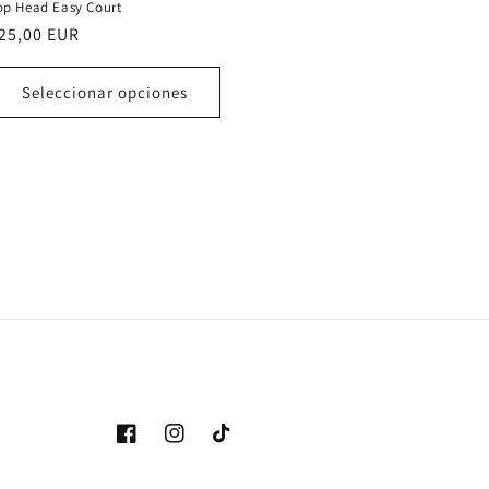
op Head Easy Court
recio
25,00 EUR
abitual
Seleccionar opciones
Facebook
Instagram
TikTok