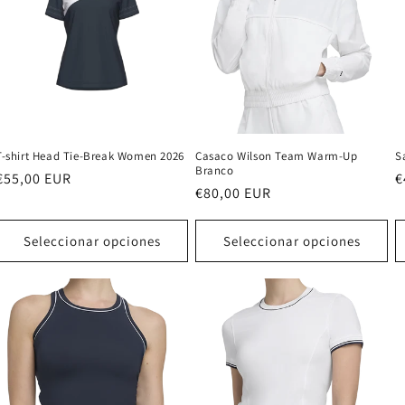
T-shirt Head Tie-Break Women 2026
Casaco Wilson Team Warm-Up
S
Branco
Precio
€55,00 EUR
P
€
Precio
€80,00 EUR
habitual
h
habitual
Seleccionar opciones
Seleccionar opciones