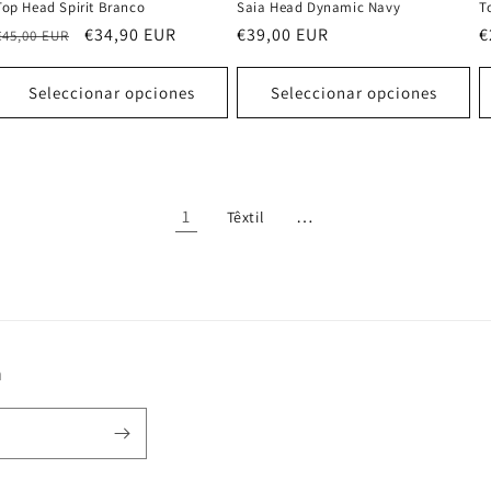
Top Head Spirit Branco
Saia Head Dynamic Navy
T
Precio
Precio
€34,90 EUR
Precio
€39,00 EUR
P
€
€45,00 EUR
habitual
de
habitual
h
oferta
Seleccionar opciones
Seleccionar opciones
1
…
Têxtil
n