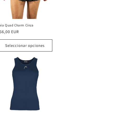
aia Quad Charm Cinza
recio
66,00 EUR
abitual
Seleccionar opciones