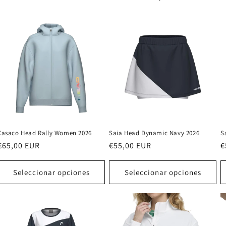
Casaco Head Rally Women 2026
Saia Head Dynamic Navy 2026
S
Precio
€65,00 EUR
Precio
€55,00 EUR
P
€
habitual
habitual
h
Seleccionar opciones
Seleccionar opciones