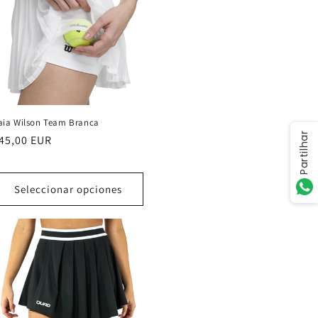
aia Wilson Team Branca
Partilhar
recio
45,00 EUR
abitual
Seleccionar opciones