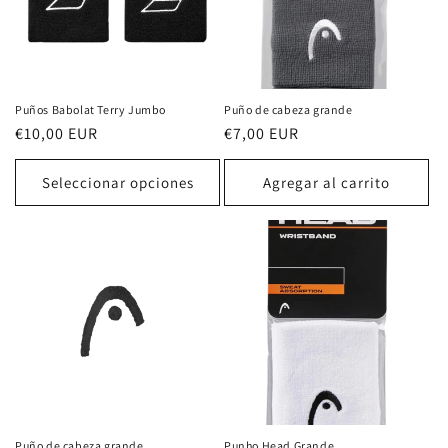
Puños Babolat Terry Jumbo
Puño de cabeza grande
Precio
€10,00 EUR
Precio
€7,00 EUR
habitual
habitual
Seleccionar opciones
Agregar al carrito
Puño de cabeza grande
Punho Head Grande