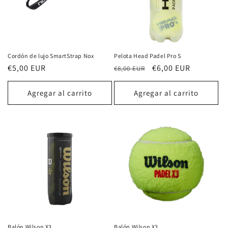
Cordón de lujo SmartStrap Nox
Pelota Head Padel Pro S
Precio
€5,00 EUR
Precio
Precio
€6,00 EUR
€8,00 EUR
habitual
habitual
de
oferta
Agregar al carrito
Agregar al carrito
Balón Wilson X3
Balón Wilson X3