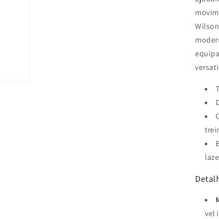
movime
Wilson
modern
equip
versat
trei
laze
Detalh
vel 