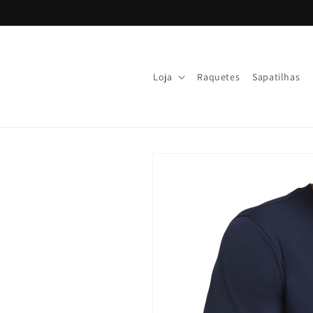
Ir
directamente
al contenido
Loja
Raquetes
Sapatilhas
Ir
directamente
a la
información
del producto