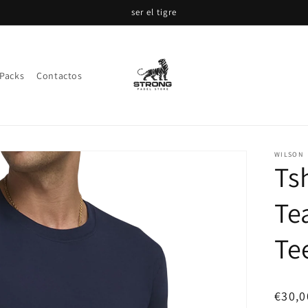
ser el tigre
Packs
Contactos
WILSON
Ts
Te
Te
Preci
€30,0