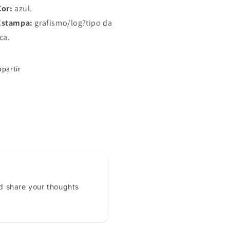
Cor:
azul.
Estampa:
grafismo/log?tipo da
ca.
partir
d share your thoughts