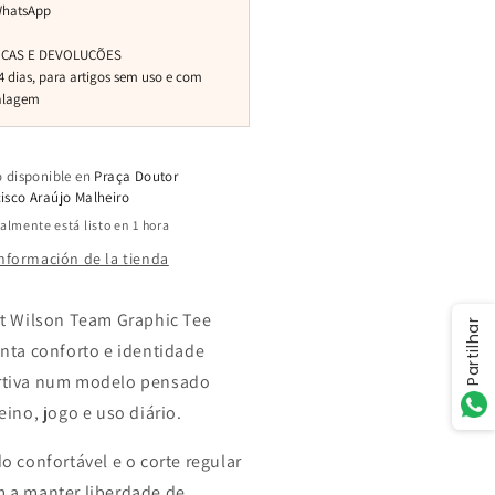
o disponible en
Praça Doutor
isco Araújo Malheiro
lmente está listo en 1 hora
información de la tienda
rt Wilson Team Graphic Tee
Partilhar
unta conforto e identidade
rtiva num modelo pensado
eino, jogo e uso diário.
do confortável e o corte regular
 a manter liberdade de