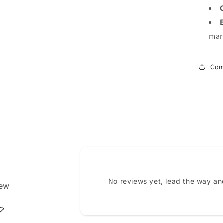
mar
Com
No reviews yet, lead the way an
iew
ating