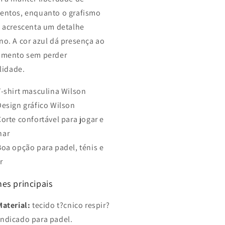
ntos, enquanto o grafismo
 acrescenta um detalhe
o. A cor azul dá presença ao
amento sem perder
ilidade.
T-shirt masculina Wilson
Design gráfico Wilson
Corte confortável para jogar e
nar
Boa opção para padel, ténis e
r
es principais
Material:
tecido t?cnico respir?
indicado para padel.