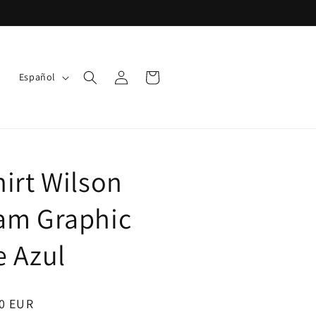
I
Iniciar
Carrito
Español
sesión
d
i
o
m
hirt Wilson
a
am Graphic
e Azul
o
0 EUR