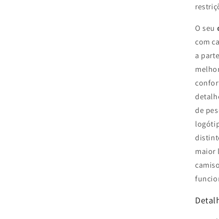
restri
O seu
com ca
a part
melhor
confor
detalh
de pes
logóti
distin
maior 
camiso
funcio
Detalh