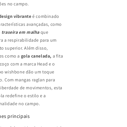
ções no campo.
design vibrante
é combinado
racterísticas avançadas, como
e
traseira em malha
que
a a respirabilidade para um
to superior. Além disso,
es como a
gola canelada,
a fita
coço com a marca Head e o
po wishbone dão um toque
to. Com mangas raglan para
liberdade de movimentos, esta
la redefine o estilo e a
nalidade no campo.
es principais