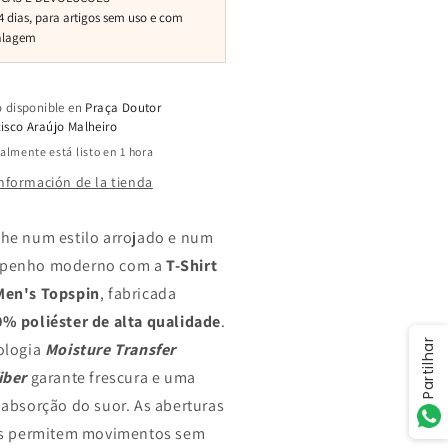
o disponible en
Praça Doutor
isco Araújo Malheiro
lmente está listo en 1 hora
información de la tienda
he num estilo arrojado e num
penho moderno com a
T-Shirt
Men's Topspin
, fabricada
% poliéster de alta qualidade
.
Partilhar
ologia
Moisture Transfer
iber
garante frescura e uma
 absorção do suor. As aberturas
is permitem movimentos sem