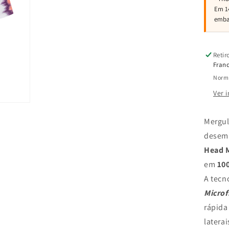
Retir
Franc
Norma
Ver 
Mergul
desem
Head 
em
100
A tecn
Microf
rápida
latera