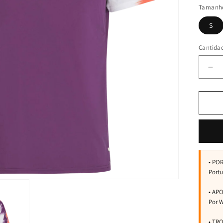
Tamanh
S
Cantida
Red
can
par
Tsh
He
To
Spi