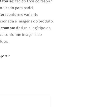
Material:
tecido t?cnico respir?
indicado para padel.
Cor:
conforme variante
ecionada e imagens do produto.
Estampa:
design e log?tipo da
ca conforme imagens do
duto.
partir