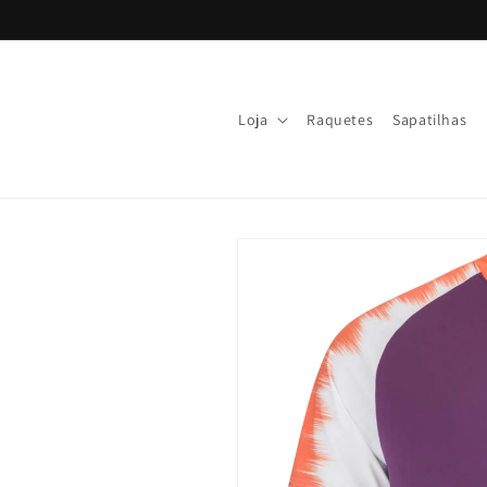
Ir
directamente
al contenido
Loja
Raquetes
Sapatilhas
Ir
directamente
a la
información
del producto