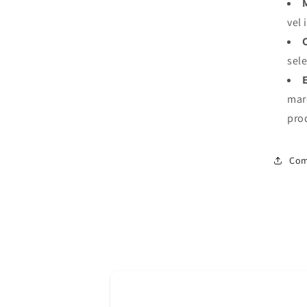
vel 
sel
mar
pro
Com