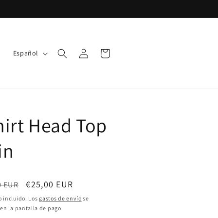
I
Iniciar
Carrito
Español
sesión
d
i
o
m
hirt Head Top
a
in
o
Precio
€25,00 EUR
0 EUR
ual
de
 incluido. Los
gastos de envío
se
 en la pantalla de pago.
oferta