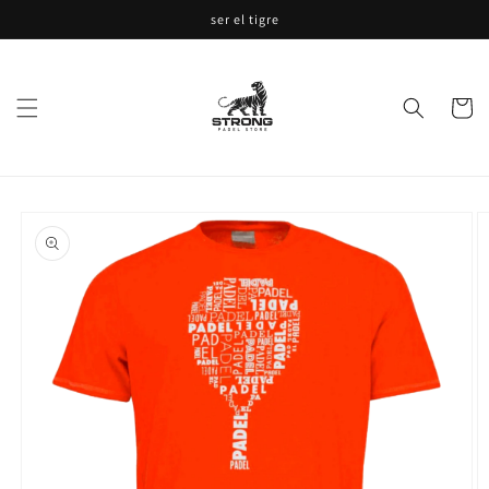
Ir
ser el tigre
directamente
al contenido
Carrito
Ir
directamente
a la
información
del producto