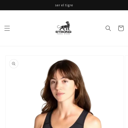
Ir
ser el tigre
directamente
al contenido
Carrito
Ir
directamente
a la
información
del producto