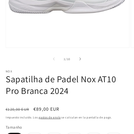
Abrir
Ab
elemento
e
multimedia
m
de
1
/
10
1
2
en
e
NOX
una
u
Sapatilha de Padel Nox AT10
ventana
v
modal
m
Pro Branca 2024
Precio
Precio
€89,00 EUR
€120,00 EUR
habitual
de
Impuesto incluido. Los
gastos de envío
se calculan en la pantalla de pago.
oferta
Tamanho