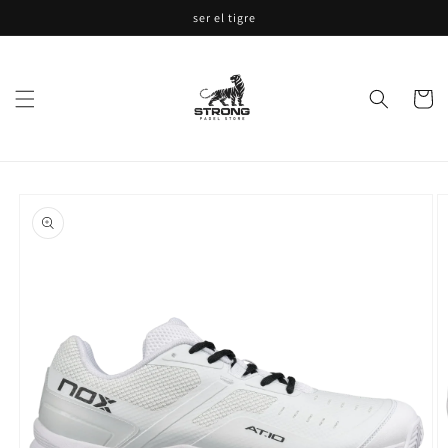
Ir
ser el tigre
directamente
al contenido
Carrito
Ir
directamente
a la
información
del producto