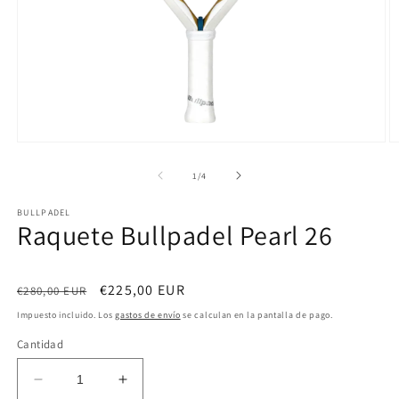
Abrir
Ab
elemento
e
multimedia
m
de
1
/
4
1
2
en
e
BULLPADEL
una
u
Raquete Bullpadel Pearl 26
ventana
v
modal
m
Precio
Precio
€225,00 EUR
€280,00 EUR
habitual
de
Impuesto incluido. Los
gastos de envío
se calculan en la pantalla de pago.
oferta
Cantidad
Reducir
Aumentar