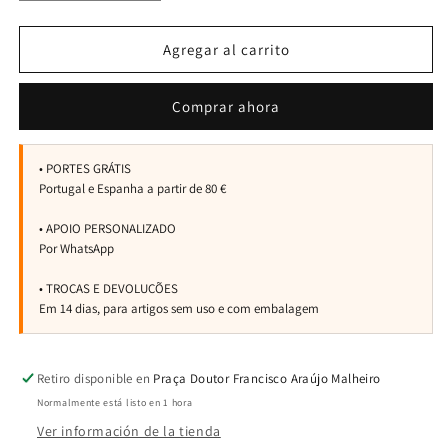
cantidad
cantidad
para
para
Raquete
Raquete
Agregar al carrito
Bullpadel
Bullpadel
Pearl
Pearl
Comprar ahora
26
26
Retiro disponible en
Praça Doutor Francisco Araújo Malheiro
Normalmente está listo en 1 hora
Ver información de la tienda