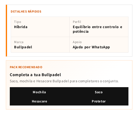
DETALHES RÁPIDOS
Tipo
Perfil
Híbrida
Equilíbrio entre controlo e
potência
Marca
Apoio
Bullpadel
Ajuda por WhatsApp
PACK RECOMENDADO
Completa a tua Bullpadel
Saco, mochila e Hesacore Bullpadel para completares o conjunto.
Mochila
Saco
Hesacore
Protetor
Bullpadel Pearl 2026: Potência sem esforço