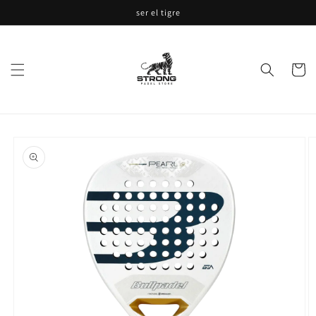
Ir
ser el tigre
directamente
al contenido
Carrito
Ir
directamente
a la
información
del producto