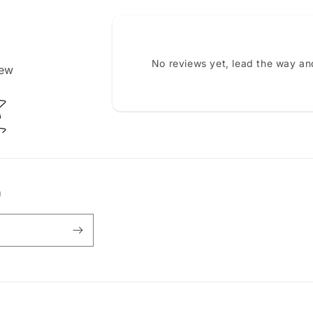
No reviews yet, lead the way an
iew
ating
n