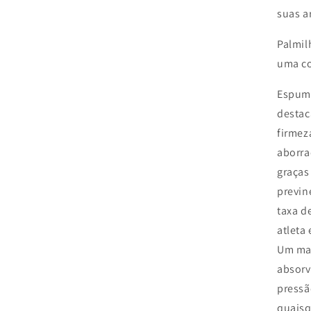
suas a
Palmil
uma co
Espuma
destac
firmez
aborra
graças
previn
taxa d
atleta
Um mat
absorv
pressã
quaisq