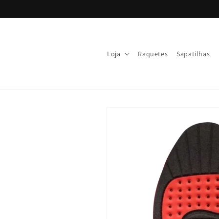
Ir
directamente
al contenido
Loja
Raquetes
Sapatilhas
Ir
directamente
a la
información
del producto