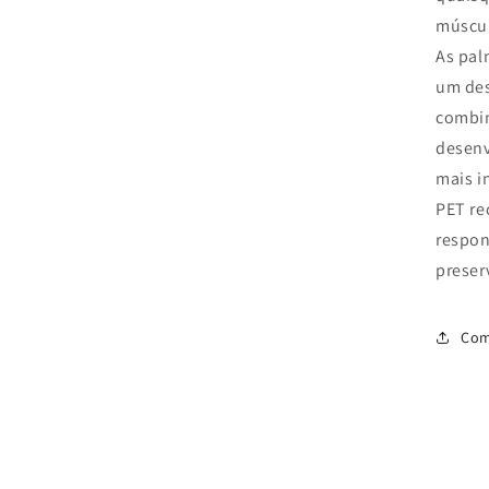
múscul
As pal
um de
combin
desenv
mais i
PET re
respon
preser
Com