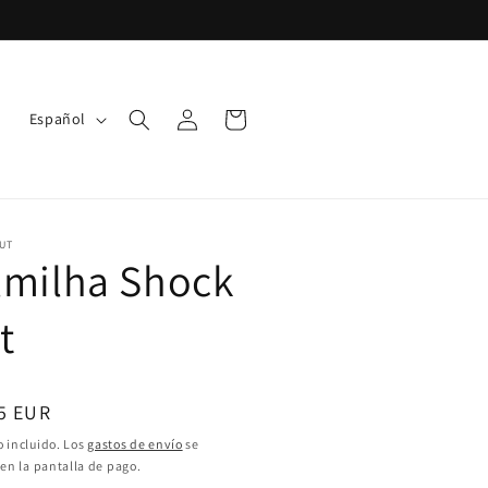
I
Iniciar
Carrito
Español
sesión
d
i
o
m
UT
lmilha Shock
a
t
o
5 EUR
ual
 incluido. Los
gastos de envío
se
 en la pantalla de pago.