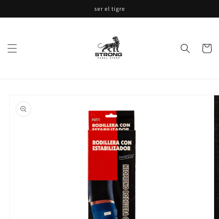
Ir
ser el tigre
directamente
al contenido
Carrito
Ir
directamente
a la
información
del producto