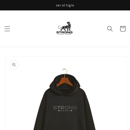
Ir
ser el tigre
directamente
al contenido
Carrito
Ir
directamente
a la
información
del producto