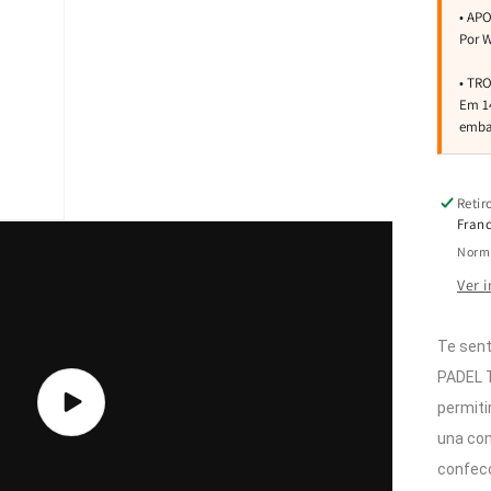
Retir
Franc
Norma
Ver 
Te sent
PADEL 
permiti
Reproducir
video
una com
confec