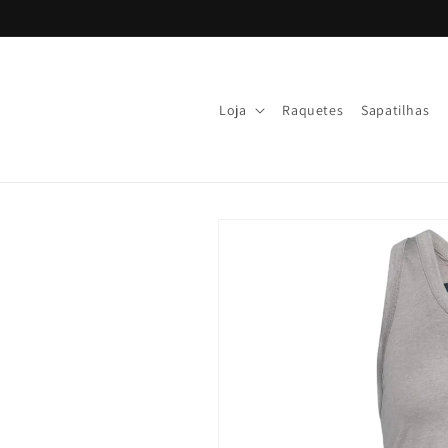
Ir
directamente
al contenido
Loja
Raquetes
Sapatilhas
Ir
directamente
a la
información
del producto