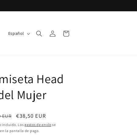
I
Iniciar
Carrito
Español
sesión
d
i
o
m
miseta Head
a
del Mujer
o
Precio
€38,50 EUR
0 EUR
ual
de
 incluido. Los
gastos de envío
se
 en la pantalla de pago.
oferta