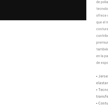
de poli
tecnolo
ofrece 
que el 
costura
contrib
premiu
también
en la pa
de espo
• Jers
elasta
• Tecn
transf
• Cost