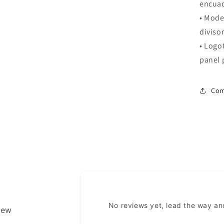
encua
• Mode
divisor
• Logo
panel 
Com
No reviews yet, lead the way an
view