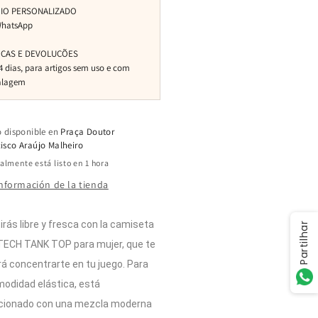
o disponible en
Praça Doutor
isco Araújo Malheiro
lmente está listo en 1 hora
información de la tienda
irás libre y fresca con la camiseta
Partilhar
TECH TANK TOP para mujer, que te
rá concentrarte en tu juego. Para
odidad elástica, está
cionado con una mezcla moderna