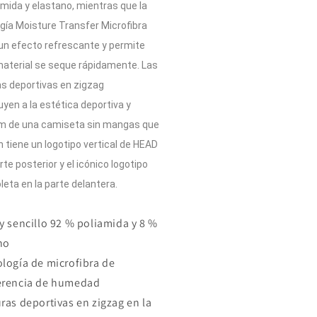
amida y elastano, mientras que la
gía Moisture Transfer Microfibra
un efecto refrescante y permite
material se seque rápidamente. Las
s deportivas en zigzag
uyen a la estética deportiva y
m de una camiseta sin mangas que
 tiene un logotipo vertical de HEAD
rte posterior y el icónico logotipo
leta en la parte delantera.
ey sencillo 92 % poliamida y 8 %
no
ología de microfibra de
erencia de humedad
uras deportivas en zigzag en la