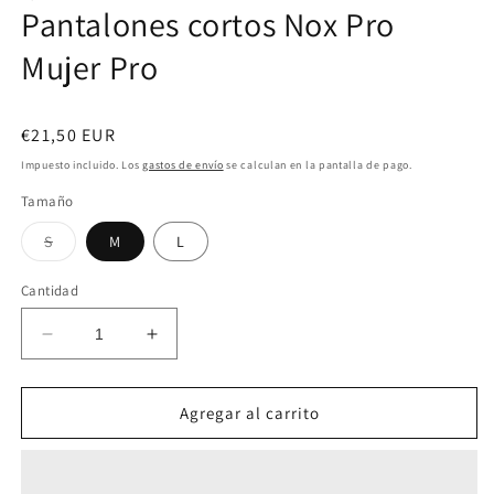
Pantalones cortos Nox Pro
Mujer Pro
Precio
€21,50 EUR
habitual
Impuesto incluido. Los
gastos de envío
se calculan en la pantalla de pago.
Tamaño
Variante
S
M
L
agotada
o
no
Cantidad
disponible
Reducir
Aumentar
cantidad
cantidad
para
para
Pantalones
Pantalones
Agregar al carrito
cortos
cortos
Nox
Nox
Pro
Pro