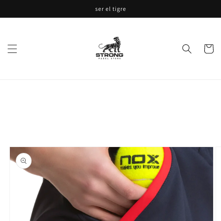
Ir
ser el tigre
directamente
al contenido
Carrito
Ir
directamente
a la
información
del producto