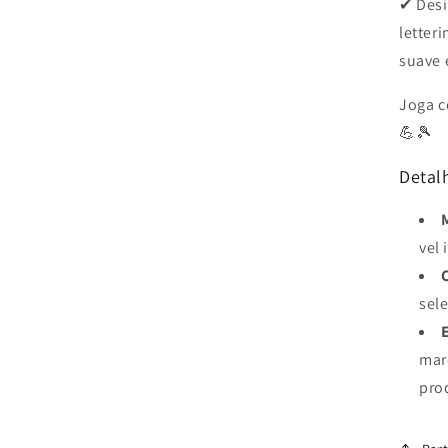
✔ Desi
letter
suave 
Joga c
💪🎾
Detalh
vel 
sel
mar
pro