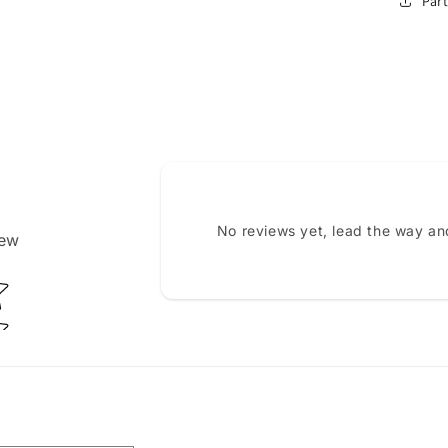
Part
No reviews yet, lead the way an
iew
ating