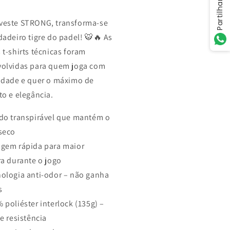
Partilhar
este STRONG, transforma-se
dadeiro tigre do padel! 🐯🔥 As
 t-shirts técnicas foram
olvidas para quem joga com
idade e quer o máximo de
to e elegância.
do transpirável que mantém o
seco
gem rápida para maior
ra durante o jogo
ologia anti-odor – não ganha
s
 poliéster interlock (135g) –
e resistência