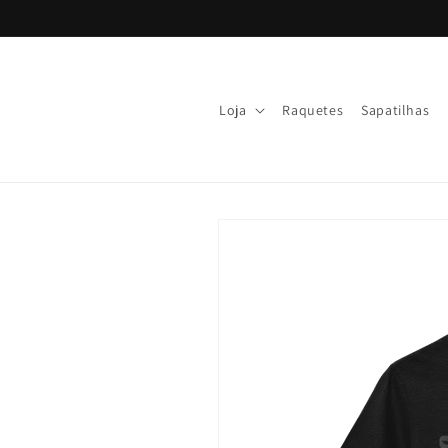
Skip to
content
Loja
Raquetes
Sapatilhas
Skip to
product
information