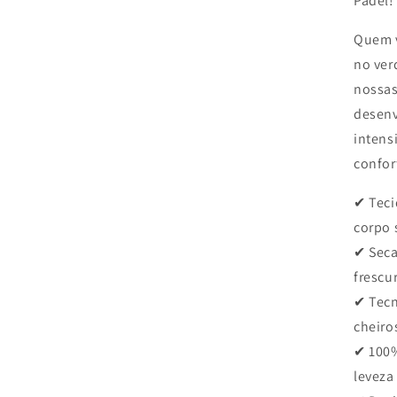
Padel!
Quem v
no ver
nossas
desenv
intens
confor
✔ Teci
corpo 
✔ Seca
frescu
✔ Tecn
cheiro
✔ 100%
leveza 