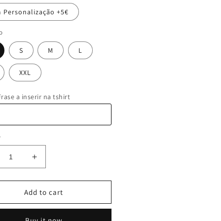
 Personalização +5€
o
S
M
L
XXL
ase a inserir na tshirt
y
crease
Increase
ntity
quantity
for
irt
Tshirt
Add to cart
ong
Strong
25
Buy it now