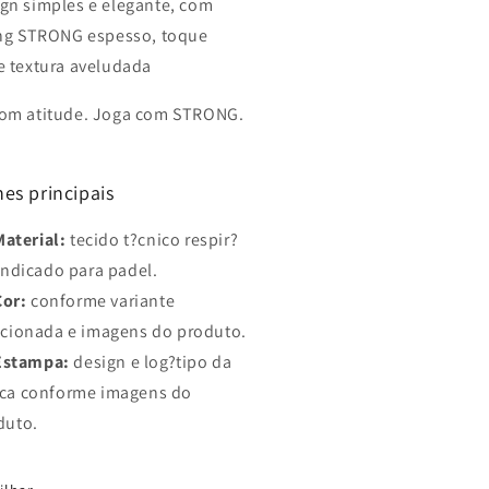
gn simples e elegante, com
ing STRONG espesso, toque
e textura aveludada
om atitude. Joga com STRONG.
es principais
Material:
tecido t?cnico respir?
indicado para padel.
Cor:
conforme variante
ecionada e imagens do produto.
Estampa:
design e log?tipo da
ca conforme imagens do
duto.