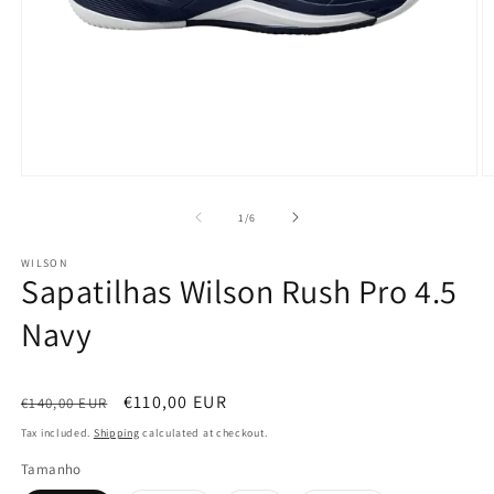
Open
O
media
m
1
2
of
1
/
6
in
in
modal
m
WILSON
Sapatilhas Wilson Rush Pro 4.5
Navy
Regular
Sale
€110,00 EUR
€140,00 EUR
price
price
Tax included.
Shipping
calculated at checkout.
Tamanho