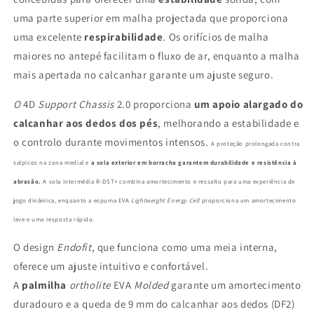
uma parte superior em malha projectada que proporciona
uma excelente
respirabilidade
. Os orifícios de malha
maiores no antepé facilitam o fluxo de ar, enquanto a malha
mais apertada no calcanhar garante um ajuste seguro.
O
4D
Support Chassis
2.0 proporciona
um apoio alargado do
calcanhar aos dedos dos pés
, melhorando a estabilidade e
o controlo durante movimentos intensos.
A
proteção prolongada contra
salpicos na zona medial e
a sola exterior em borracha garantem durabilidade e resistência à
abrasão.
A sola intermédia R-DST+ combina amortecimento e ressalto para uma experiência de
jogo dinâmica, enquanto a espuma EVA
Lightweight
Energy Cell
proporciona um amortecimento
leve e uma resposta rápida.
O design
Endofit
, que funciona como uma meia interna,
oferece um ajuste intuitivo e confortável.
A
palmilha
ortholite
EVA
Molded
garante um amortecimento
duradouro e a queda de 9 mm do calcanhar aos dedos (DF2)