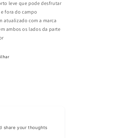
orto leve que pode desfrutar
 e fora do campo
gn atualizado com a marca
m ambos os lados da parte
or
ilhar
d share your thoughts