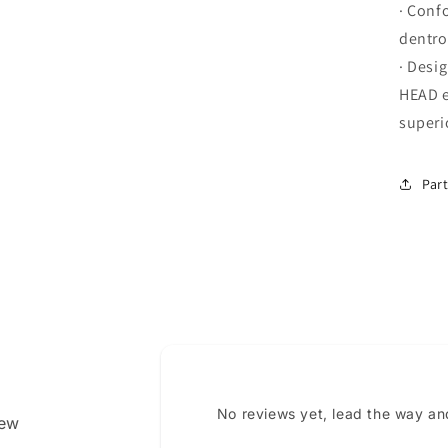
· Conf
dentro
· Desi
HEAD e
superi
Part
No reviews yet, lead the way an
iew