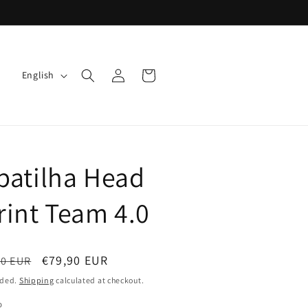
L
Log
Cart
English
in
a
n
g
u
patilha Head
a
g
rint Team 4.0
e
ar
Sale
€79,90 EUR
00 EUR
price
uded.
Shipping
calculated at checkout.
o