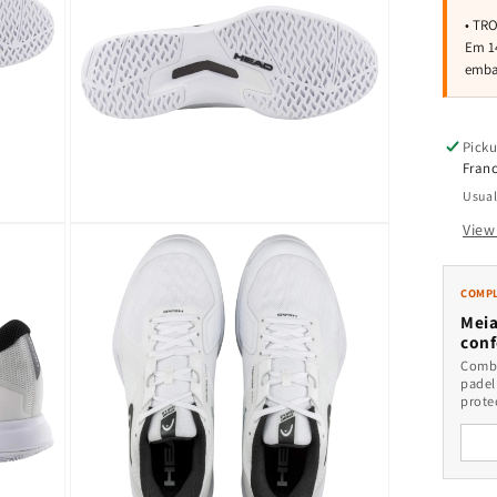
Picku
Franc
Usual
View
Open
media
3
in
COMPL
modal
Meia
conf
Combi
padel
prote