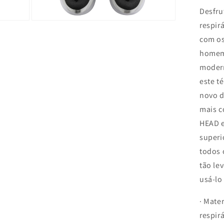
Desfru
Open
respir
media
com os
5
in
homem.
modal
modern
este t
novo d
mais c
HEAD e
superi
todos 
tão le
usá-lo
· Mate
respir