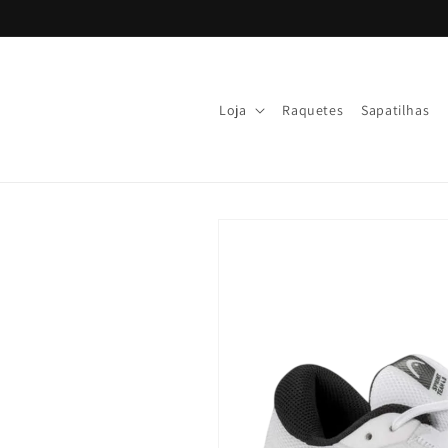
Skip to
content
Loja
Raquetes
Sapatilhas
Skip to
product
information