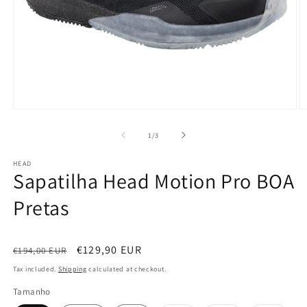
Open
O
media
m
1
2
of
1
/
3
in
in
modal
m
HEAD
Sapatilha Head Motion Pro BOA
Pretas
Regular
Sale
€129,90 EUR
€194,00 EUR
price
price
Tax included.
Shipping
calculated at checkout.
Tamanho