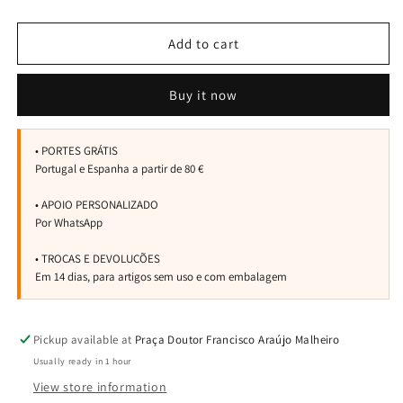
quantity
quantity
for
for
Raquete
Raquete
Add to cart
Volt
Volt
900
900
Buy it now
V4
V4
Pickup available at
Praça Doutor Francisco Araújo Malheiro
Usually ready in 1 hour
View store information