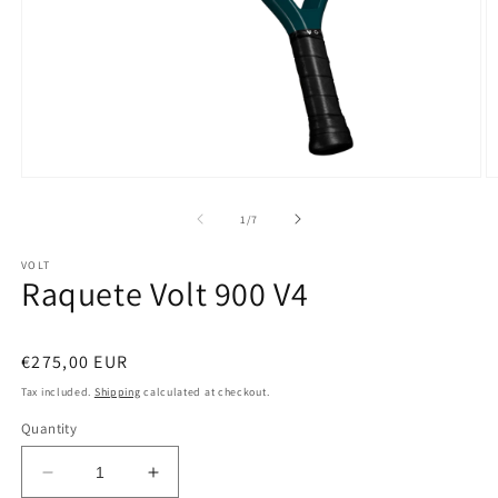
Open
O
media
m
1
2
of
1
/
7
in
in
modal
m
VOLT
Raquete Volt 900 V4
Regular
€275,00 EUR
price
Tax included.
Shipping
calculated at checkout.
Quantity
Decrease
Increase