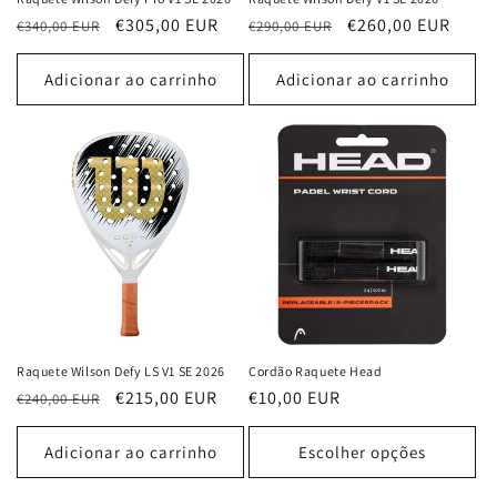
Preço
Preço
€305,00 EUR
Preço
Preço
€260,00 EUR
€340,00 EUR
€290,00 EUR
normal
de
normal
de
saldo
saldo
Adicionar ao carrinho
Adicionar ao carrinho
Raquete Wilson Defy LS V1 SE 2026
Cordão Raquete Head
Preço
Preço
€215,00 EUR
Preço
€10,00 EUR
€240,00 EUR
normal
de
normal
saldo
Adicionar ao carrinho
Escolher opções