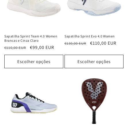
Sapatilha Sprint Team 4.0 Women
Sapatilha Sprint Evo 4.0 Women
Brancas e Cinza Claro
Preço
Preço
€110,00 EUR
€130,00 EUR
Preço
Preço
€99,00 EUR
€110,00 EUR
normal
de
normal
de
saldo
saldo
Escolher opções
Escolher opções