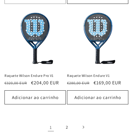
Raquete Wilson Endure Pro V1
Raquete Wilson Endure V1
Preço
Preço
€204,00 EUR
Preço
Preço
€169,00 EUR
€320,00 EUR
€280,00 EUR
normal
de
normal
de
saldo
saldo
Adicionar ao carrinho
Adicionar ao carrinho
1
2