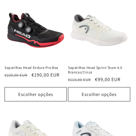
Sapatilhas Head Endure Pro Boa
Sapatilhas Head Sprint Team 4.0
Brancas/Cinza
Preço
Preço
€190,00 EUR
€220,00 EUR
Preço
Preço
€99,00 EUR
€110,00 EUR
normal
de
normal
de
saldo
saldo
Escolher opções
Escolher opções