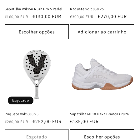
Sapatilha Wilson Rush Pro 5 Padel
Raquete Volt 950 V5
Preço
Preço
€130,00 EUR
Preço
Preço
€270,00 EUR
€160,00 EUR
€300,00 EUR
normal
de
normal
de
saldo
saldo
Escolher opções
Adicionar ao carrinho
Esgotado
Raquete Volt 600 V5
Sapatilha ML10 Hexa Brancas 2026
Preço
Preço
€252,00 EUR
Preço
€135,00 EUR
€280,00 EUR
normal
de
normal
saldo
Esgotado
Escolher opções