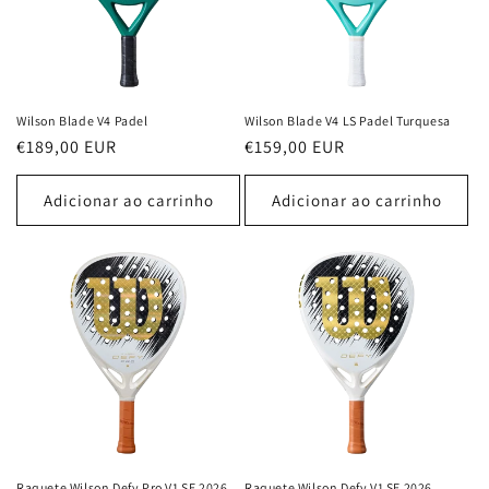
Wilson Blade V4 Padel
Wilson Blade V4 LS Padel Turquesa
Preço
€189,00 EUR
Preço
€159,00 EUR
normal
normal
Adicionar ao carrinho
Adicionar ao carrinho
Raquete Wilson Defy Pro V1 SE 2026
Raquete Wilson Defy V1 SE 2026