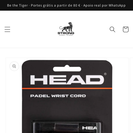
Saltar
Be the Tiger · Portes grátis a partir de 80 € · Apoio real por WhatsApp
para o
conteúdo
Carrinh
Saltar para
a
informação
do produto