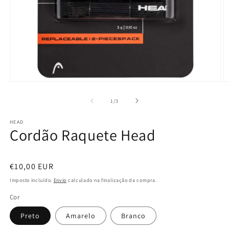
Abrir
Ab
conteúdo
c
multimédia
m
de
1
/
3
1
4
em
e
HEAD
modal
m
Cordão Raquete Head
Preço
€10,00 EUR
normal
Imposto incluído.
Envio
calculado na finalização da compra.
Cor
Preto
Amarelo
Branco