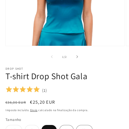
Abrir
Ab
conteúdo
c
multimédia
m
de
1
/
2
1
2
em
e
DROP SHOT
modal
m
T-shirt Drop Shot Gala
(
1
)
Preço
Preço
€25,20 EUR
€36,00 EUR
normal
de
Imposto incluído.
Envio
calculado na finalização da compra.
saldo
Tamanho