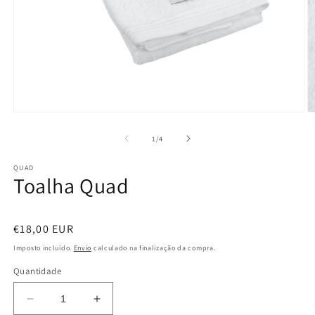
Abrir
Ab
conteúdo
c
multimédia
m
de
1
/
4
1
2
em
e
QUAD
modal
m
Toalha Quad
Preço
€18,00 EUR
normal
Imposto incluído.
Envio
calculado na finalização da compra.
Quantidade
Diminuir
Aumentar