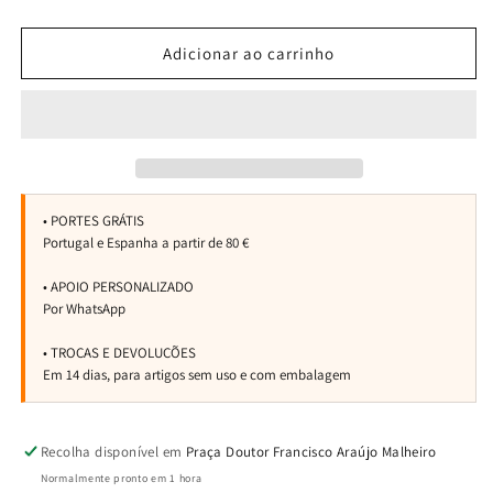
a
a
quantidade
quantidade
de
de
Adicionar ao carrinho
Toalha
Toalha
Quad
Quad
Recolha disponível em
Praça Doutor Francisco Araújo Malheiro
Normalmente pronto em 1 hora