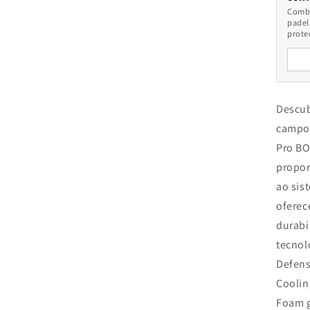
Combi
padel
prote
Descub
campo 
Pro BO
propor
ao si
oferec
durabi
tecnol
Defens
Coolin
Foam g