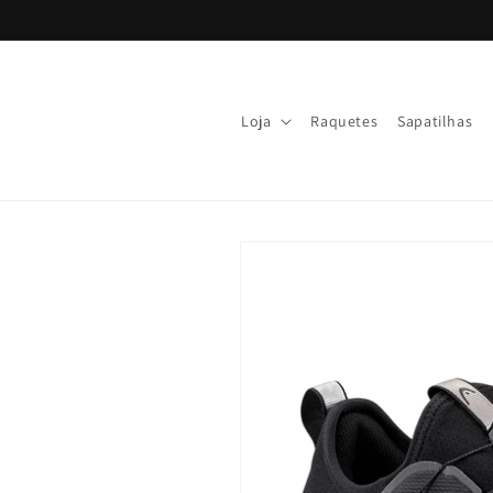
Saltar
para o
conteúdo
Loja
Raquetes
Sapatilhas
Saltar para
a
informação
do produto