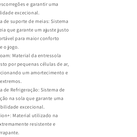
 escorregões e garantir uma
lidade excecional.
a de suporte de meias: Sistema
eia que garante um ajuste justo
ortável para maior conforto
e o jogo.
oam: Material da entressola
to por pequenas células de ar,
rcionando um amortecimento e
 extremos.
a de Refrigeração: Sistema de
ação na sola que garante uma
abilidade excecional.
ion+: Material utilizado na
extremamente resistente e
rrapante.