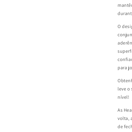
mantêm
durant
O desi
conjun
aderên
superf
confia
para j
Obtenh
leve o
nível!
As Hea
volta,
de fec