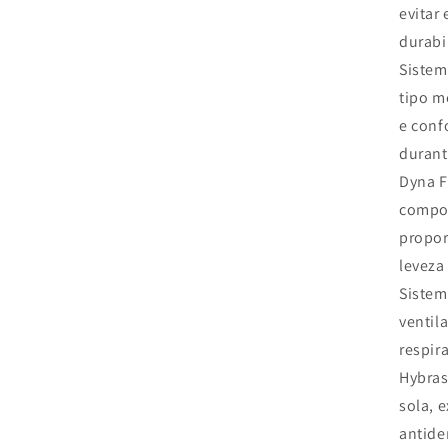
evitar
durabi
Sistem
tipo m
e conf
durant
Dyna F
compos
propo
leveza
Sistem
ventil
respir
Hybras
sola, 
antide