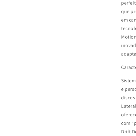
perfei
que p
em ca
tecnol
Motion
inovad
adapta
Caracte
Sistem
e pers
discos 
Latera
oferec
com “p
Drift 