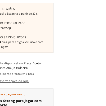
tas
Pretas
lha disponível em
Praça Doutor
isco Araújo Malheiro
almente pronto em 1 hora
informações da loja
ETA O EQUIPAMENTO
s Strong para jogar com
orto