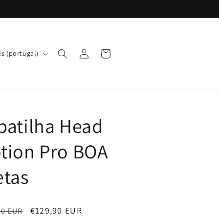
Iniciar
Carrinho
s (portugal)
sessão
patilha Head
tion Pro BOA
etas
o
Preço
€129,90 EUR
00 EUR