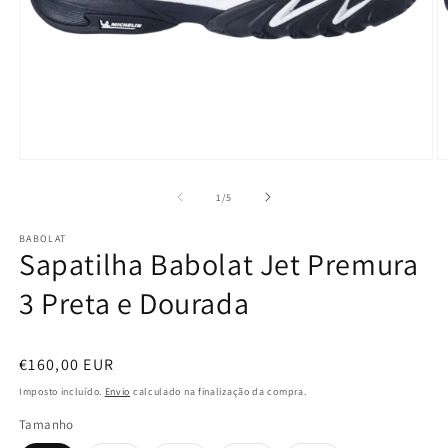
Abrir
Ab
conteúdo
c
multimédia
m
de
1
/
5
1
2
em
e
BABOLAT
modal
m
Sapatilha Babolat Jet Premura
3 Preta e Dourada
Preço
€160,00 EUR
normal
Imposto incluído.
Envio
calculado na finalização da compra.
Tamanho