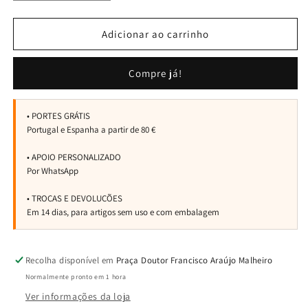
a
a
quantidade
quantidade
de
de
Adicionar ao carrinho
Raquete
Raquete
Head
Head
Compre já!
Delta
Delta
Junior
Junior
Recolha disponível em
Praça Doutor Francisco Araújo Malheiro
Normalmente pronto em 1 hora
Ver informações da loja