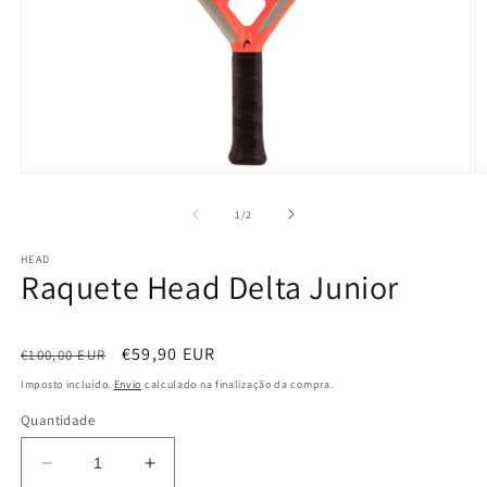
Abrir
Ab
conteúdo
c
multimédia
m
de
1
/
2
1
2
em
e
HEAD
modal
m
Raquete Head Delta Junior
Preço
Preço
€59,90 EUR
€100,00 EUR
normal
de
Imposto incluído.
Envio
calculado na finalização da compra.
saldo
Quantidade
Diminuir
Aumentar