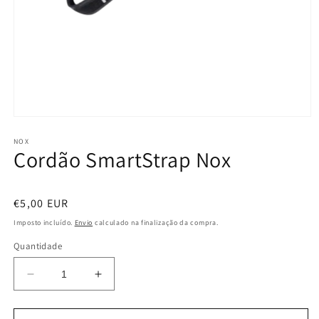
Abrir
conteúdo
multimédia
NOX
Cordão SmartStrap Nox
1
em
modal
Preço
€5,00 EUR
normal
Imposto incluído.
Envio
calculado na finalização da compra.
Quantidade
Diminuir
Aumentar
a
a
quantidade
quantidade