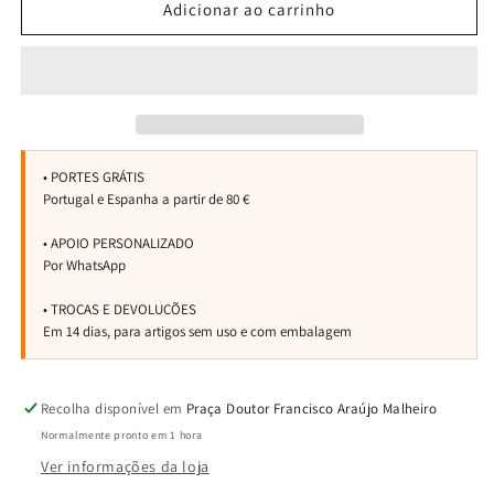
de
de
Adicionar ao carrinho
Cordão
Cordão
SmartStrap
SmartStrap
Nox
Nox
Recolha disponível em
Praça Doutor Francisco Araújo Malheiro
Normalmente pronto em 1 hora
Ver informações da loja